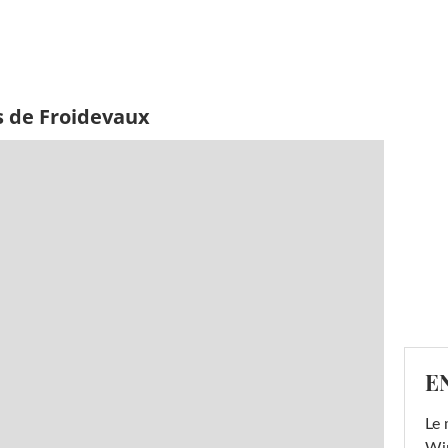
s de Froidevaux
E
Le 