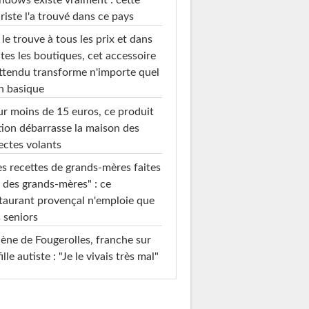
dows existe vraiment : cette
riste l'a trouvé dans ce pays
le trouve à tous les prix et dans
tes les boutiques, cet accessoire
ttendu transforme n'importe quel
n basique
r moins de 15 euros, ce produit
ion débarrasse la maison des
ectes volants
s recettes de grands-mères faites
 des grands-mères" : ce
taurant provençal n'emploie que
 seniors
ène de Fougerolles, franche sur
fille autiste : "Je le vivais très mal"