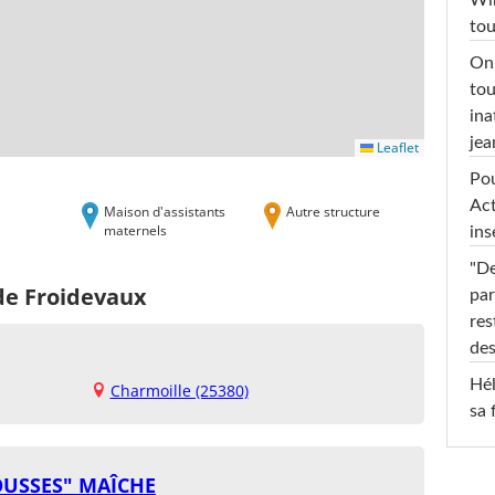
Win
tou
On 
tou
ina
jea
Leaflet
Pou
Act
Maison d'assistants
Autre structure
maternels
ins
"De
de Froidevaux
par
res
des
Hél
Charmoille (25380)
sa 
OUSSES" MAÎCHE