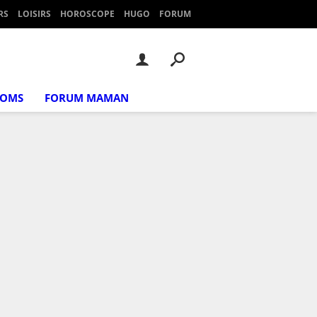
RS
LOISIRS
HOROSCOPE
HUGO
FORUM
NOMS
FORUM MAMAN