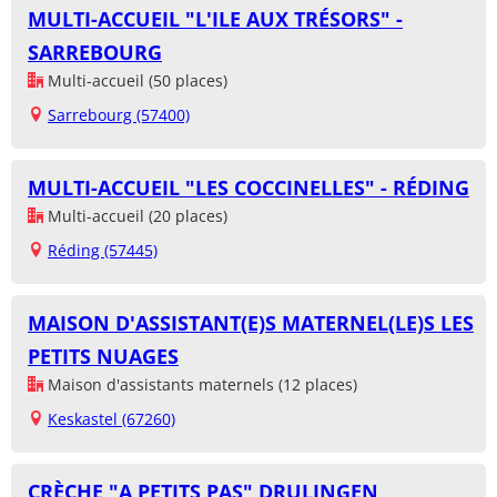
MULTI-ACCUEIL "L'ILE AUX TRÉSORS" -
SARREBOURG
Multi-accueil (50 places)
Sarrebourg (57400)
MULTI-ACCUEIL "LES COCCINELLES" - RÉDING
Multi-accueil (20 places)
Réding (57445)
MAISON D'ASSISTANT(E)S MATERNEL(LE)S LES
PETITS NUAGES
Maison d'assistants maternels (12 places)
Keskastel (67260)
CRÈCHE "A PETITS PAS" DRULINGEN