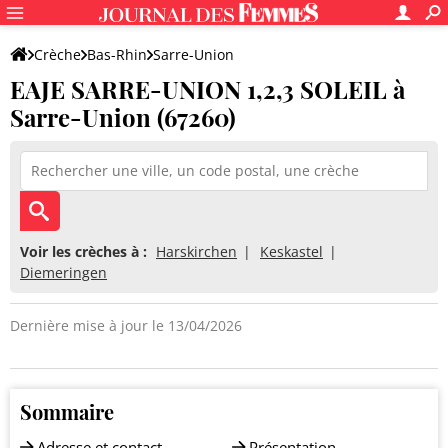
Crèche
Bas-Rhin
Sarre-Union
EAJE SARRE-UNION 1,2,3 SOLEIL à
EAJE SARRE-UNION 1,2,3 SOLEIL
Sarre-Union (67260)
Voir les crèches à :
Harskirchen
Keskastel
Diemeringen
Dernière mise à jour le 13/04/2026
Sommaire
Adresse et contact
Présentation