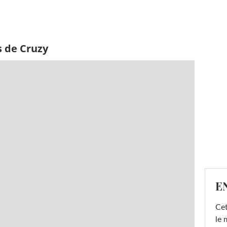
s de Cruzy
E
Cet
le 