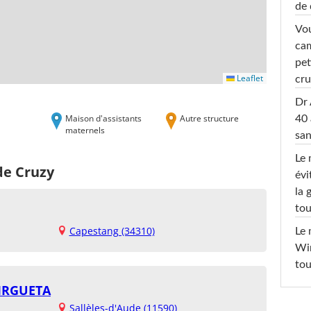
de 
Vou
cam
pet
Leaflet
cru
Dr 
Maison d'assistants
Autre structure
40 
maternels
san
Le 
de Cruzy
évi
la 
tou
Capestang (34310)
Le 
Win
tou
IRGUETA
Sallèles-d'Aude (11590)