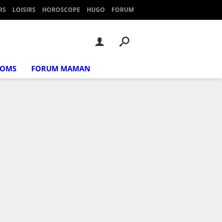
RS
LOISIRS
HOROSCOPE
HUGO
FORUM
NOMS
FORUM MAMAN