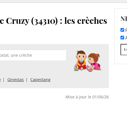
N
 Cruzy (34310) : les crèches
F
A
e
Ginestas
Capestang
Mise à jour le 01/06/26