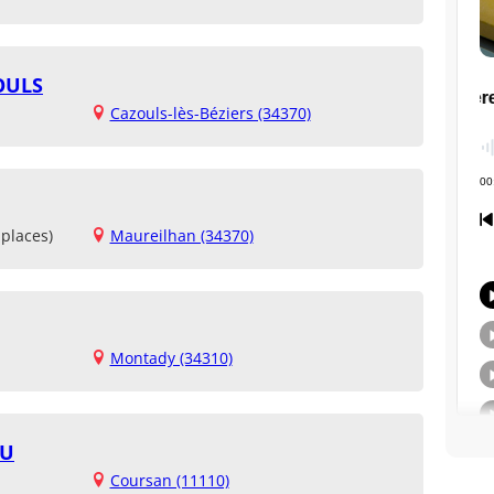
OULS
Cazouls-lès-Béziers (34370)
places)
Maureilhan (34370)
Montady (34310)
OU
Coursan (11110)