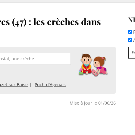
N
s (47) : les crèches dans
F
A
uzet-sur-Baïse
Puch-d'Agenais
Mise à jour le 01/06/26