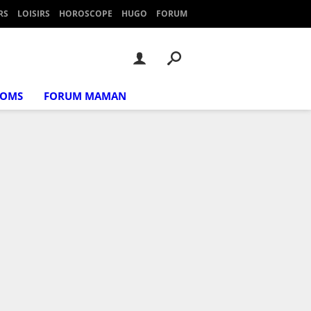
RS
LOISIRS
HOROSCOPE
HUGO
FORUM
NOMS
FORUM MAMAN