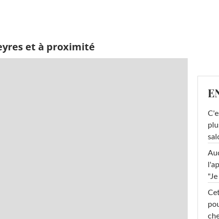
yres et à proximité
E
C'e
plu
sal
Au
l'a
"Je
Cet
pou
che