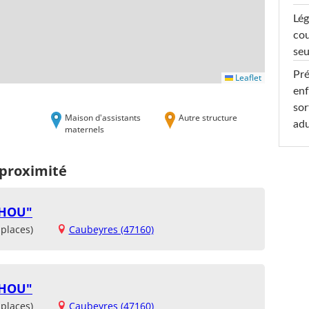
Lég
cou
seu
Pré
Leaflet
enf
sor
Maison d'assistants
Autre structure
adu
maternels
 proximité
CHOU"
places)
Caubeyres (47160)
CHOU"
places)
Caubeyres (47160)