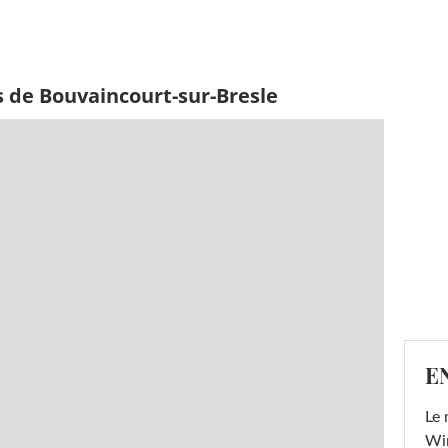
s de Bouvaincourt-sur-Bresle
E
Le 
Win