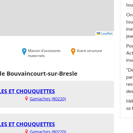
tou
On 
tou
ina
Leaflet
jea
Pou
Maison d'assistants
Autre structure
Act
maternels
ins
"De
de Bouvaincourt-sur-Bresle
par
res
ES ET CHOUQUETTES
des
Gamaches (80220)
Hél
sa 
ES ET CHOUQUETTES
Gamaches (80220)