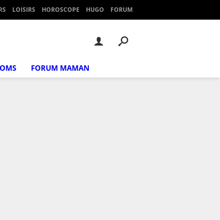
RS
LOISIRS
HOROSCOPE
HUGO
FORUM
NOMS
FORUM MAMAN