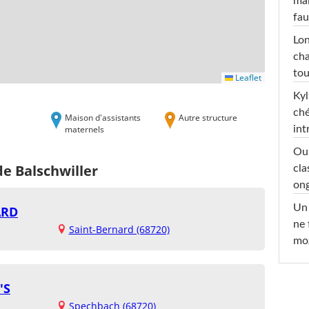
mai
fau
Lon
cha
tou
Leaflet
Kyl
ché
Maison d'assistants
Autre structure
maternels
int
Oub
de Balschwiller
cla
ong
Un 
ARD
ne 
Saint-Bernard (68720)
moz
'S
Spechbach (68720)