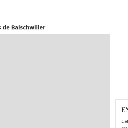
 de Balschwiller
E
Cet