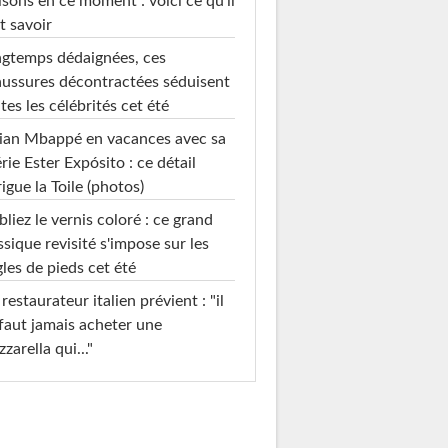
sons en ce moment : voici ce qu'il
t savoir
gtemps dédaignées, ces
ussures décontractées séduisent
tes les célébrités cet été
ian Mbappé en vacances avec sa
rie Ester Expósito : ce détail
rigue la Toile (photos)
liez le vernis coloré : ce grand
ssique revisité s'impose sur les
les de pieds cet été
restaurateur italien prévient : "il
faut jamais acheter une
zarella qui..."