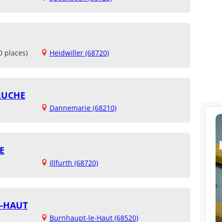
0 places)
Heidwiller (68720)
 RUCHE
Dannemarie (68210)
E
Illfurth (68720)
E-HAUT
Burnhaupt-le-Haut (68520)