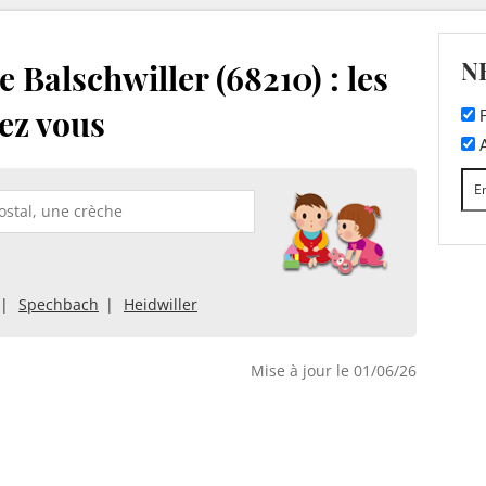
N
 Balschwiller (68210) : les
ez vous
F
A
Spechbach
Heidwiller
Mise à jour le 01/06/26