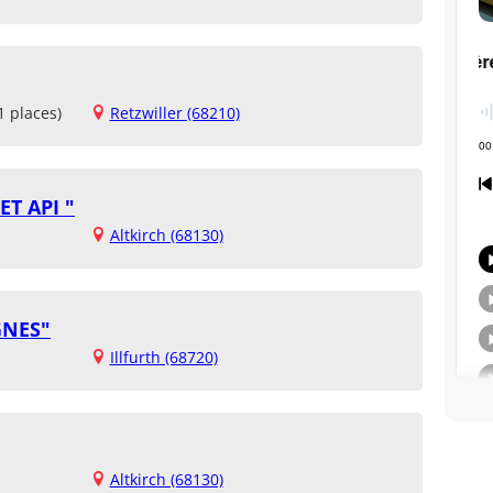
1 places)
Retzwiller (68210)
ET API "
Altkirch (68130)
GNES"
Illfurth (68720)
Altkirch (68130)