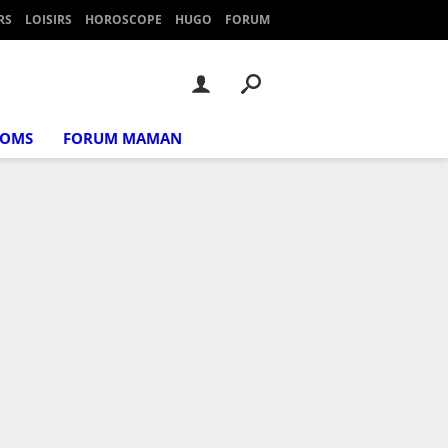
RS
LOISIRS
HOROSCOPE
HUGO
FORUM
NOMS
FORUM MAMAN