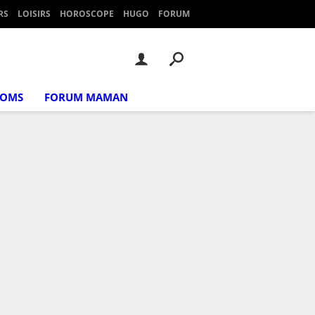
RS
LOISIRS
HOROSCOPE
HUGO
FORUM
NOMS
FORUM MAMAN