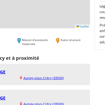
Lég
cou
seu
Pré
Leaflet
enf
sor
Maison d'assistants
Autre structure
adu
maternels
cy et à proximité
AGE
Aunay-sous-Crécy (28500)
AGE
Aunay-sous-Crécy (28500)