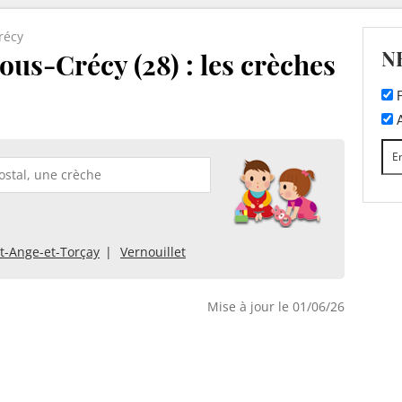
récy
N
us-Crécy (28) : les crèches
F
A
t-Ange-et-Torçay
Vernouillet
Mise à jour le 01/06/26