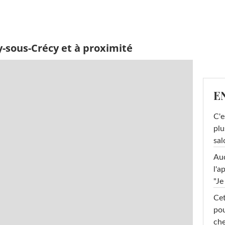
-sous-Crécy et à proximité
E
C'e
plu
sal
Au
l'a
"Je
Cet
pou
che