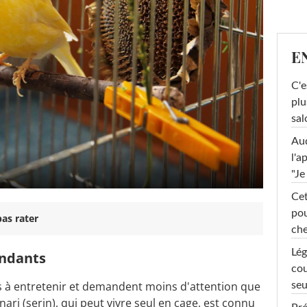
E
C'e
plu
sal
Au
l'a
"Je
Cet
pou
as rater
che
Lég
endants
cou
les à entretenir et demandent moins d'attention que
seu
nari
(serin), qui peut vivre seul en cage, est connu