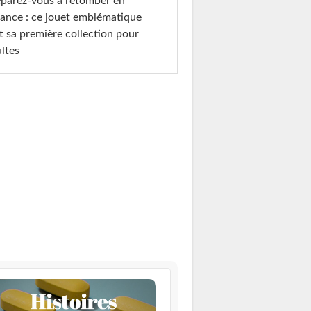
parez-vous à retomber en
ance : ce jouet emblématique
t sa première collection pour
ltes