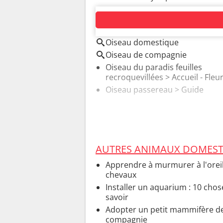
AUTOUR DU MÊME SUJET
Oiseau domestique
Oiseau de compagnie
Oiseau du paradis feuilles
recroquevillées
> Accueil - Fleu
Oiseau passereau
> Guide
AUTRES ANIMAUX DOMEST
Apprendre à murmurer à l'oreil
chevaux
Installer un aquarium : 10 chos
savoir
Adopter un petit mammifère d
compagnie