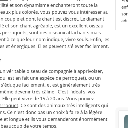
Pré
ilité et son dynamisme enchanteront toute la
enf
iseaux plus colorés, vous pouvez vous intéresser au
sor
n couple et dont le chant est discret. Le diamant
adu
é et son chant agréable, est un excellent oiseau
ts perroquets, sont des oiseaux attachants mais
nt à ce que leur nom indique, vivre seuls. Enfin, les
s et énergiques. Elles peuvent s'élever facilement.
e
 un véritable oiseau de compagnie à apprivoiser,
(qui est en fait une espèce de perroquet), ou un
 s'éduque facilement, et est généralement très
même devenir très câline ! C'est l'idéal si vos
 Elle peut vivre de 15 à 20 ans. Vous pouvez
erroquet
. Ce sont des animaux très intelligents qui
s. Ce n'est donc pas un choix à faire à la légère !
xe et longue et ils vous demanderont énormément
ir beaucoup de votre temps.