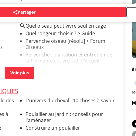
Partager
Quel oiseau peut vivre seul en cage
Quel rongeur choisir ?
> Guide
Pervenche oiseau
[résolu] >
Forum
rs
Oiseaux
Pervenche : plantation et entretien de
cette plante couvre-sol
> Accueil -
Fleurs
IQUES
le des
L'univers du cheval : 10 choses à savoir
es à
Poulailler au jardin : conseils pour
l'aménager
e
Construire un poulailler