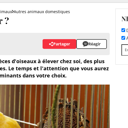
nimaux
Autres animaux domestiques
N
r ?
D
A
Partager
Réagir
ces d'oiseaux à élever chez soi, des plus
s. Le temps et l'attention que vous aurez
rminants dans votre choix.