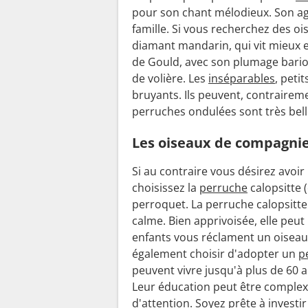
pour son chant mélodieux. Son ag
famille. Si vous recherchez des o
diamant mandarin, qui vit mieux e
de Gould, avec son plumage bariol
de volière. Les
inséparables
, peti
bruyants. Ils peuvent, contraireme
perruches ondulées sont très belle
Les oiseaux de compagni
Si au contraire vous désirez avoir
choisissez la
perruche
calopsitte 
perroquet. La perruche calopsitte
calme. Bien apprivoisée, elle peut 
enfants vous réclament un oiseau.
également choisir d'adopter un
p
peuvent vivre jusqu'à plus de 60 an
Leur éducation peut être comple
d'attention. Soyez prête à invest