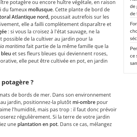
uître potagère ou encore huître végétale, en raison
de 
ui du fameux
mollusque
. Cette plante de bord de
de 
ttoral Atlantique nord,
poussait autrefois sur les
vement, elle a failli complètement disparaître et
For
gée
: si vous la croisez à l'état sauvage, ne la
cho
st possible de la cultiver au jardin pour la
séc
ia maritima
fait partie de la même famille que la
Per
s bleu
et ses fleurs bleues qui deviennent roses,
ce 
rative, elle peut être cultivée en pot, en jardin
san
 potagère ?
imats de bords de mer. Dans son environnement
s au jardin, positionnez-la plutôt
mi-ombre
pour
 aime l'humidité, mais pas trop : il faut donc prévoir
serez régulièrement. Si la terre de votre jardin
giez une
plantation en pot
. Dans ce cas, mélangez