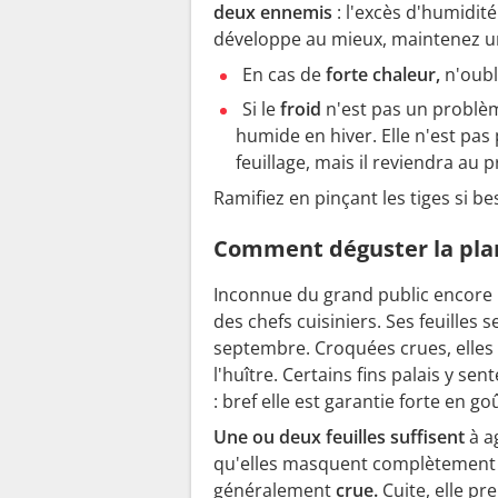
deux ennemis
: l'excès d'humidité
développe au mieux, maintenez u
En cas de
forte chaleur,
n'oubl
Si le
froid
n'est pas un problèm
humide en hiver. Elle n'est pas 
feuillage, mais il reviendra au
Ramifiez en pinçant les tiges si be
Comment déguster la plan
Inconnue du grand public encore 
des chefs cuisiniers. Ses feuilles 
septembre. Croquées crues, elle
l'huître. Certains fins palais y 
: bref elle est garantie forte en go
Une ou deux feuilles suffisent
à a
qu'elles masquent complètement 
généralement
crue.
Cuite, elle pr