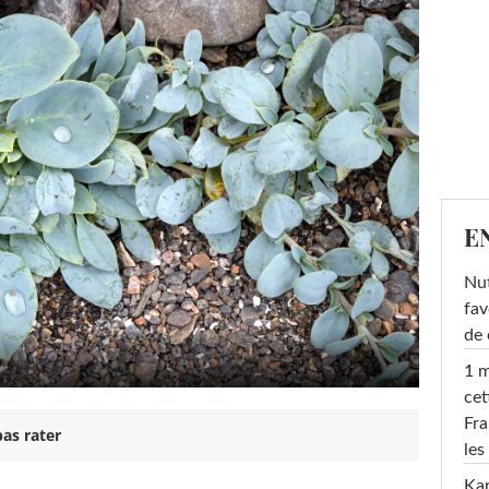
E
Nut
fav
de 
1 m
cet
Fra
as rater
les
Ka