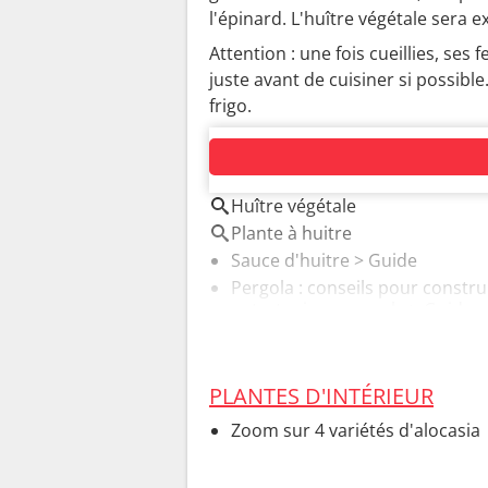
l'épinard. L'huître végétale sera 
Attention : une fois cueillies, ses
juste avant de cuisiner si possib
frigo.
AUTOUR DU MÊME SUJET
Huître végétale
Plante à huitre
Sauce d'huitre
> Guide
Pergola : conseils pour constru
entretenir sa pergola
> Guide
PLANTES D'INTÉRIEUR
Zoom sur 4 variétés d'alocasia