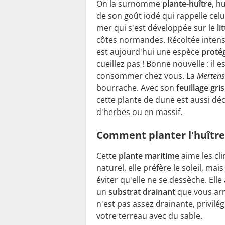
On la surnomme
plante-huître
, h
de son goût iodé qui rappelle cel
mer qui s'est développée sur le
li
côtes normandes. Récoltée intensi
est aujourd'hui une espèce
proté
cueillez pas ! Bonne nouvelle : il e
consommer chez vous. La
Mertens
bourrache. Avec son
feuillage gri
cette plante de dune est aussi déco
d'herbes ou en massif.
Comment planter l'huître
Cette
plante maritime
aime les cl
naturel, elle préfère le soleil, mai
éviter qu'elle ne se dessèche. Elle
un
substrat drainant
que vous arro
n'est pas assez drainante, privilé
votre terreau avec du sable.