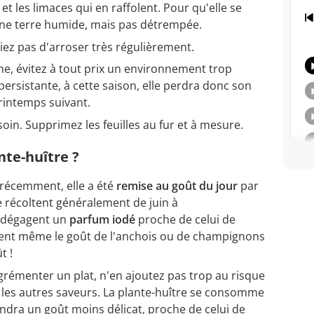
 et les limaces qui en raffolent. Pour qu'elle se
ne terre humide, mais pas détrempée.
iez pas d'arroser très régulièrement.
e, évitez à tout prix un environnement trop
persistante, à cette saison, elle perdra donc son
 printemps suivant.
soin. Supprimez les feuilles au fur et à mesure.
te-huître ?
récemment, elle a été
remise au goût du jour
par
se récoltent généralement de juin à
s dégagent un
parfum iodé
proche de celui de
sentent même le goût de l'anchois ou de champignons
ût !
grémenter un plat, n'en ajoutez pas trop au risque
les autres saveurs. La plante-huître se consomme
endra un goût moins délicat, proche de celui de