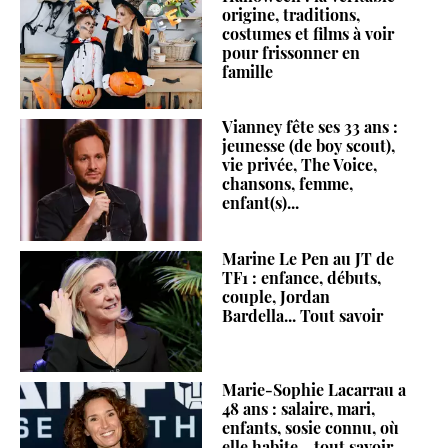
origine, traditions,
costumes et films à voir
pour frissonner en
famille
Vianney fête ses 33 ans :
jeunesse (de boy scout),
vie privée, The Voice,
chansons, femme,
enfant(s)...
Marine Le Pen au JT de
TF1 : enfance, débuts,
couple, Jordan
Bardella... Tout savoir
Marie-Sophie Lacarrau a
48 ans : salaire, mari,
enfants, sosie connu, où
elle habite... tout savoir