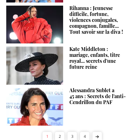
Rihanna : Jeunesse
difficile, fortune,
violences conjugales,
compagnon, famille...
Tout savoir sur la diva !
Kate Middleton :
mariage, enfants, titre
royal... secrets d'une
future reine
Alessandra Sublet a
45 ans : Secrets de l'anti-
Cendrillon du PAF
1
2
3
4