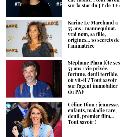
sur la star du JT de TF1
Karine Le Marchand a
55 ans : mannequinat,
vrai nom, sa fille,
origines... 10 secrets de
l'animatrice
Stéphane Plaza fête ses
53 ans : vie privée,
fortune, deuil terrible,
où vit-il ? Tout savoir
sur l'agent immobilier
du PAF
Céline Dion : jeunesse,
enfants, maladie rare,
deuil, premier film...
Tout savoir !