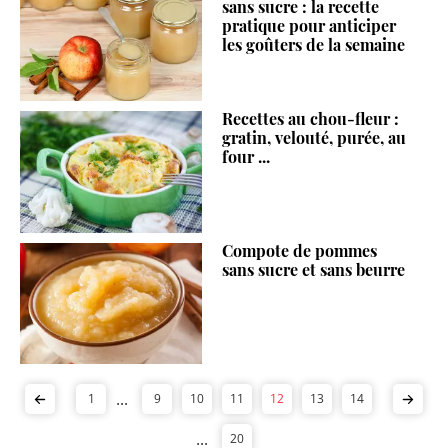
sans sucre : la recette
pratique pour anticiper
les goûters de la semaine
Recettes au chou-fleur :
gratin, velouté, purée, au
four ...
Compote de pommes
sans sucre et sans beurre
...
1
9
10
11
12
13
14
...
20