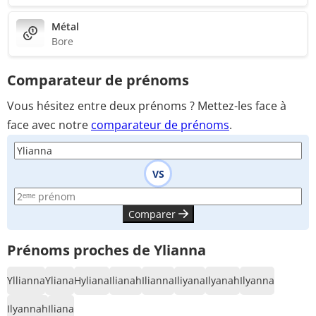
Métal
Bore
Comparateur de prénoms
Vous hésitez entre deux prénoms ? Mettez-les face à
face avec notre
comparateur de prénoms
.
VS
Comparer
Prénoms proches de Ylianna
Yllianna
Yliana
Hyliana
Ilianah
Ilianna
Iliyana
Ilyanah
Ilyanna
Ilyannah
Iliana