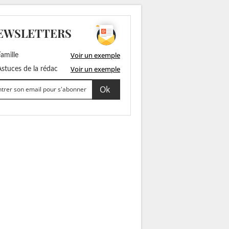
EWSLETTERS
Voir un exemple
amille
Voir un exemple
stuces de la rédac