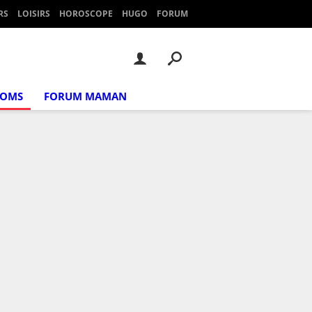
RS
LOISIRS
HOROSCOPE
HUGO
FORUM
NOMS
FORUM MAMAN