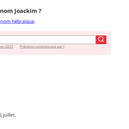
rénom Joackim ?
énom hébraïque
.
 en 2025
Prénoms commençant par J
 juillet.