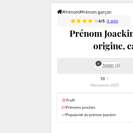
Prénom
Prénom garçon
4/5
3 avis
Prénom Joackim 
origine, c
Noter (3)
10
Naissances 2025
Profil
Prénoms proches
Popularité du prénom Joackim