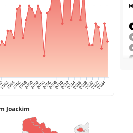
2020
2006
1992
2012
1998
2018
2004
2024
90
2010
1996
2016
2002
2022
2008
1994
2014
2000
om Joackim