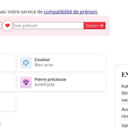
vec notre service de
compatibilité de prénom
.
Tester
Couleur
Bleu acier
E
Pierre précieuse
Améthyste
Kat
Sli
va
Ava
rén
s
Val