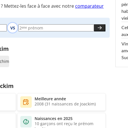
pèr
 Mettez-les face à face avec notre
comparateur
hab
viei
VS
Cet
aux
Vin
kim
am
Sud
achim
ackim
Meilleure année
2008 (31 naissances de Joackim)
Naissances en 2025
10 garçons ont reçu le prénom