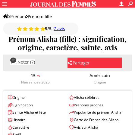
Prénom
Prénom fille
5/5
7 avis
Prénom Alisha (fille) : signification,
origine, caractère, sainte, avis
Noter (7)
Partager
15
Américain
Naissances 2025
Origine
Origine
Alisha célèbres
Signification
Prénoms proches
Sainte Alisha et fête
Popularité du prénom Alisha
Histoire
Carte de France des Alisha
Caractère
Avis sur Alisha
Profil