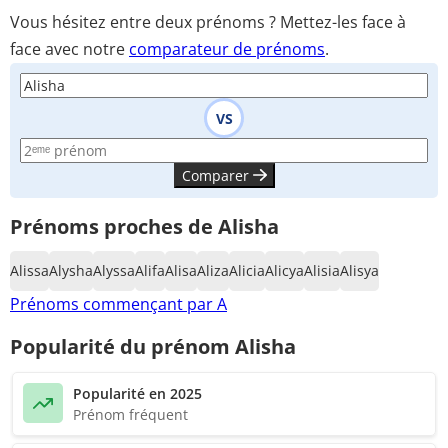
Vous hésitez entre deux prénoms ? Mettez-les face à
face avec notre
comparateur de prénoms
.
VS
Comparer
Prénoms proches de Alisha
Alissa
Alysha
Alyssa
Alifa
Alisa
Aliza
Alicia
Alicya
Alisia
Alisya
Prénoms commençant par A
Popularité du prénom Alisha
Popularité en 2025
Prénom fréquent