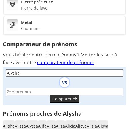
Pierre précieuse
Pierre de lave
Métal
Cadmium
Comparateur de prénoms
Vous hésitez entre deux prénoms ? Mettez-les face à
face avec notre
comparateur de prénoms
.
VS
Comparer
Prénoms proches de Alysha
Alisha
Alissa
Alyssa
Alifa
Alisa
Aliza
Alicia
Alicya
Alisia
Alisya