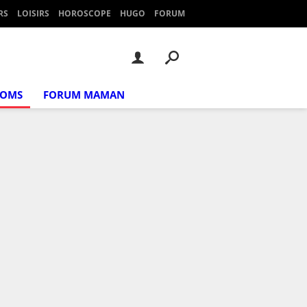
RS
LOISIRS
HOROSCOPE
HUGO
FORUM
NOMS
FORUM MAMAN