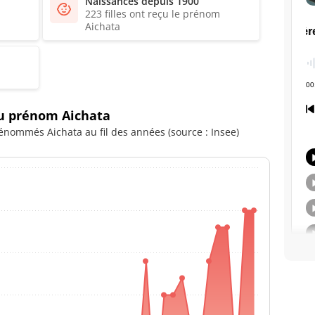
Naissances depuis 1900
223 filles ont reçu le prénom
Aichata
du prénom Aichata
énommés Aichata au fil des années (source : Insee)