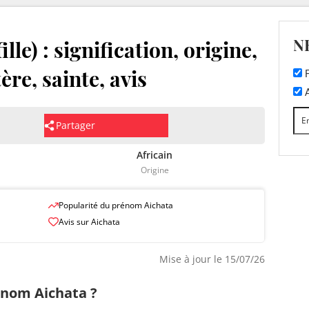
N
le) : signification, origine,
ère, sainte, avis
F
A
Partager
Africain
Origine
Popularité du prénom Aichata
Avis sur Aichata
Mise à jour le 15/07/26
rénom Aichata ?