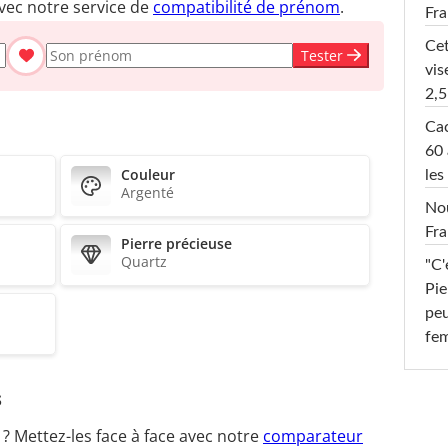
vec notre service de
compatibilité de prénom
.
Fr
Cet
Tester
vis
2,5
Cac
60 
Couleur
les
Argenté
Nou
Fra
Pierre précieuse
Quartz
"C'
Pie
peu
fe
s
 Mettez-les face à face avec notre
comparateur