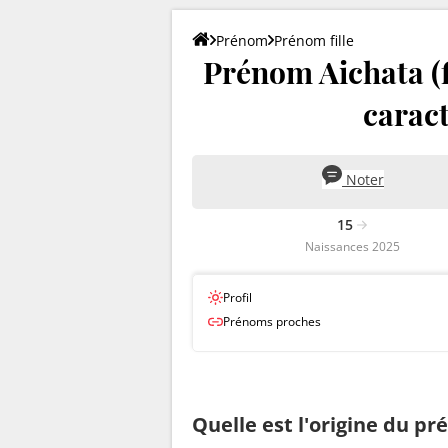
Prénom
Prénom fille
Prénom Aichata (fil
caract
Noter
15
Naissances 2025
Profil
Prénoms proches
Quelle est l'origine du p