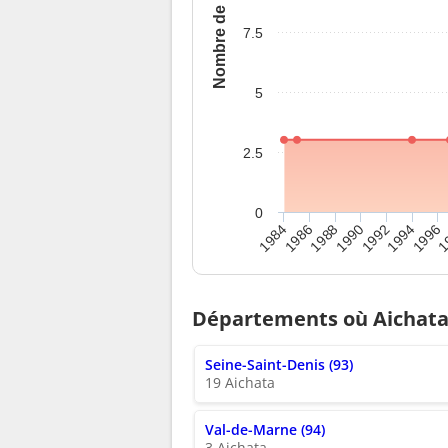
Nombre de naissances
7.5
5
2.5
0
1984
1994
1988
1
1992
1986
1996
1990
Départements où Aichata 
Seine-Saint-Denis (93)
19 Aichata
Val-de-Marne (94)
3 Aichata