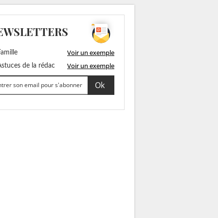
EWSLETTERS
Voir un exemple
amille
Voir un exemple
stuces de la rédac