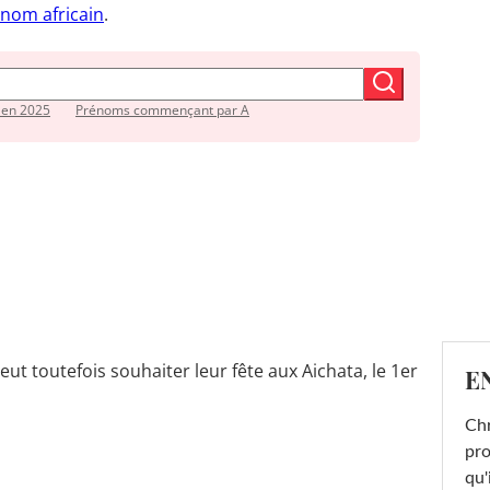
nom africain
.
 en 2025
Prénoms commençant par A
peut toutefois souhaiter leur fête aux Aichata, le 1er
E
Chr
pro
qu'