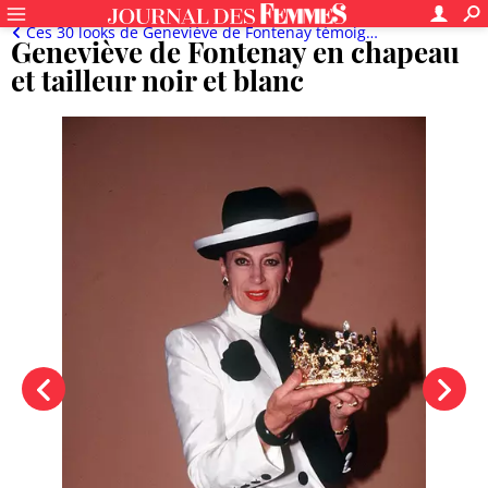
Ces 30 looks de Geneviève de Fontenay témoignent de son allure inimitable
Geneviève de Fontenay en chapeau
et tailleur noir et blanc