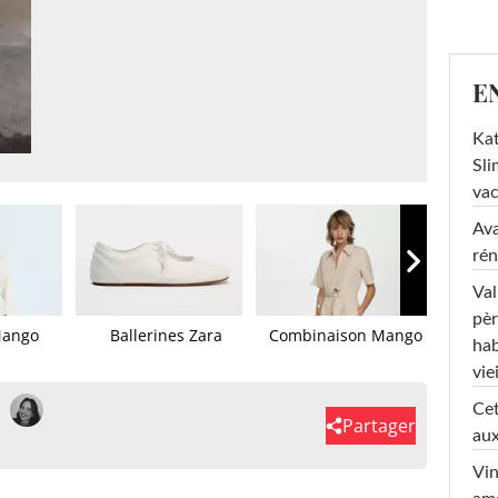
E
Kat
Sli
va
Ava
rén
Val
pèr
Mango
Ballerines Zara
Combinaison Mango
Blou
hab
viei
Cet
Partager
aux
Vin