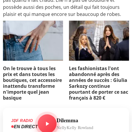
pas quand il fait chaud. Elle n'a pas de doublure et
possède aussi des poches, un détail qui fait toujours
plaisir et qui manque encore sur beaucoup de robes.
On le trouve à tous les
Les fashionistas l'ont
prix et dans toutes les
abandonné après des
boutiques, cet accessoire
années de succès : Giulia
inattendu transforme
Sarkozy continue
n'importe quel jean
pourtant de porter ce sac
basique
français à 820 €
Dilemma
JDF RADIO
EN DIRECT
NellyKelly Rowland