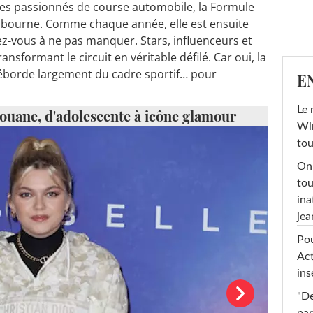
es passionnés de course automobile, la Formule
elbourne. Comme chaque année, elle est ensuite
z-vous à ne pas manquer. Stars, influenceurs et
nsformant le circuit en véritable défilé. Car oui, la
éborde largement du cadre sportif… pour
E
Le 
ouane, d'adolescente à icône glamour
Win
tou
On 
tou
ina
jea
Pou
Act
ins
"De
par