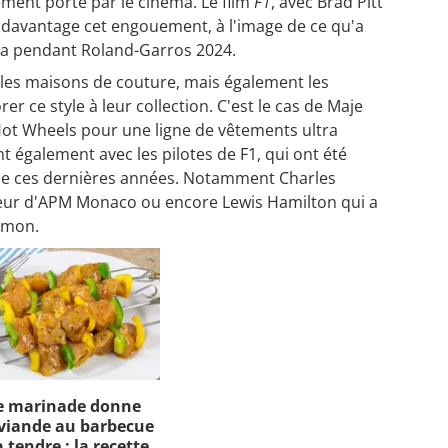
ement porté par le cinéma. Le film
F1
, avec Brad Pitt
e davantage cet engouement, à l'image de ce qu'a
a pendant Roland-Garros 2024.
r les maisons de couture, mais également les
r ce style à leur collection. C'est le cas de Maje
ot Wheels pour une ligne de vêtements ultra
 également avec les pilotes de F1, qui ont été
ène ces dernières années. Notamment Charles
eur d'APM Monaco ou encore Lewis Hamilton qui a
lemon.
e marinade donne
viande au barbecue
 tendre : la recette