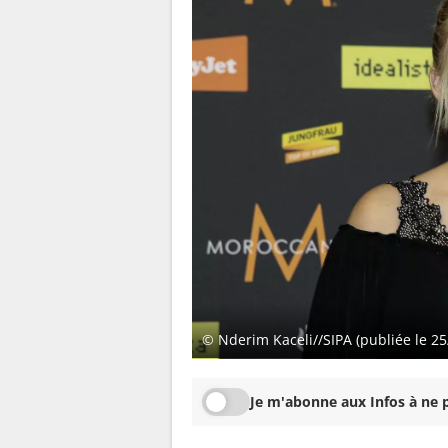
© Nderim Kaceli//SIPA (publiée le 25
Je m'abonne aux Infos à ne p