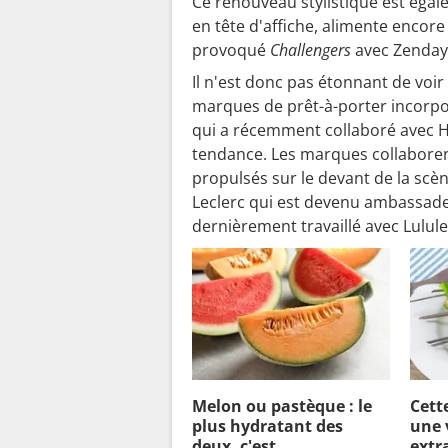
Ce renouveau stylistique est égal
en tête d'affiche, alimente encor
provoqué
Challengers
avec Zenday
Il n'est donc pas étonnant de voi
marques de prêt-à-porter incorpore
qui a récemment collaboré avec H
tendance. Les marques collaborent
propulsés sur le devant de la sc
Leclerc qui est devenu ambassad
dernièrement travaillé avec Lulu
Melon ou pastèque : le
Cett
plus hydratant des
une 
deux, c'est ...
extra