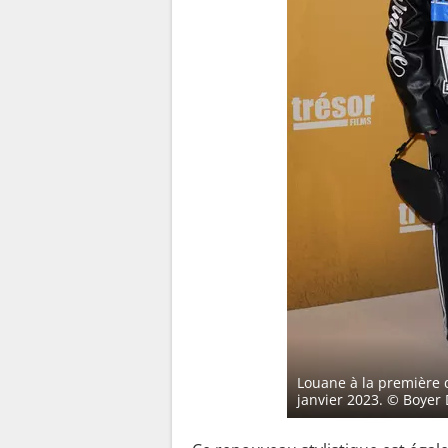
Louane à la première d
janvier 2023.
© Boyer