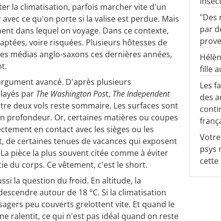
insec
ter la climatisation, parfois marcher vite d'un
"Des 
r avec ce qu'on porte si la valise est perdue. Mais
par d
ement dans lequel on voyage. Dans ce contexte,
prove
aptées, voire risquées. Plusieurs hôtesses de
s les médias anglo-saxons ces dernières années,
Hélèn
nt.
fille 
 argument avancé. D'après plusieurs
Les f
elayés par
The Washington Pos
t,
The Independent
des a
ntre deux vols reste sommaire. Les surfaces sont
conti
en profondeur. Or, certaines matières ou coupes
franç
ectement en contact avec les sièges ou les
Votre
t, de certaines tenues de vacances qui exposent
psys 
 La pièce la plus souvent citée comme à éviter
cette
ie du corps. Ce vêtement, c'est le short.
ssi la question du froid. En altitude, la
escendre autour de 18 °C. Si la climatisation
sagers peu couverts grelottent vite. Et quand le
ine ralentit, ce qui n'est pas idéal quand on reste