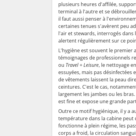
a
plusieurs heures d'affilée, suppor
l
terminal à l'autre et se débrouille
a
il faut aussi penser à l'environn
r
certaines tenues s'avèrent peu ad
m
l'air et stewards, interrogés dan
e
alertent régulièrement sur ce poi
—
L'hygiène est souvent le premier
v
témoignages de professionnels r
o
ou
Travel + Leisure
, le nettoyage e
i
essuyées, mais pas désinfectées 
c
de vêtements laissent la peau dir
i
ceintures. C'est le cas, notammen
largement les jambes ou les bras.
p
est fine et expose une grande part
o
u
Outre ce motif hygiénique, il y a au
r
température dans la cabine peut d
fonctionne à plein régime, les pas
q
corps a froid, la circulation sangu
u