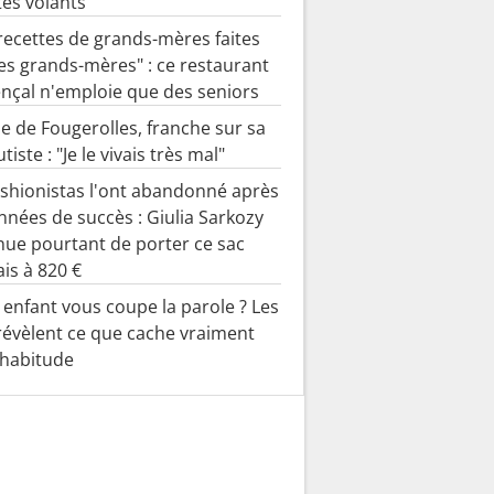
tes volants
recettes de grands-mères faites
es grands-mères" : ce restaurant
nçal n'emploie que des seniors
e de Fougerolles, franche sur sa
autiste : "Je le vivais très mal"
ashionistas l'ont abandonné après
nnées de succès : Giulia Sarkozy
nue pourtant de porter ce sac
ais à 820 €
 enfant vous coupe la parole ? Les
révèlent ce que cache vraiment
 habitude