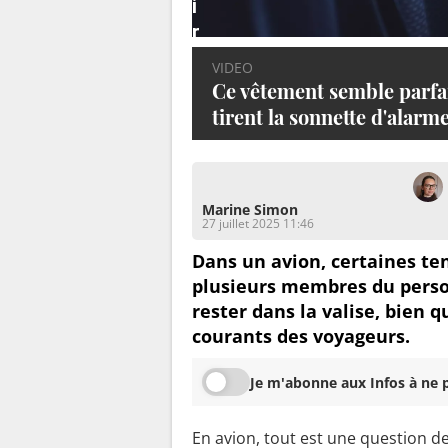
i
r
e
VIDEO
n
Ce vêtement semble parfait
t
tirent la sonnette d'alarme
l
a
s
Marine Simon
o
27 juillet 2025 11:46
n
Dans un avion, certaines te
n
plusieurs membres du person
e
rester dans la valise, bien qu
t
courants des voyageurs.
t
e
Je m'abonne aux Infos à ne p
d
'
En avion, tout est une question de