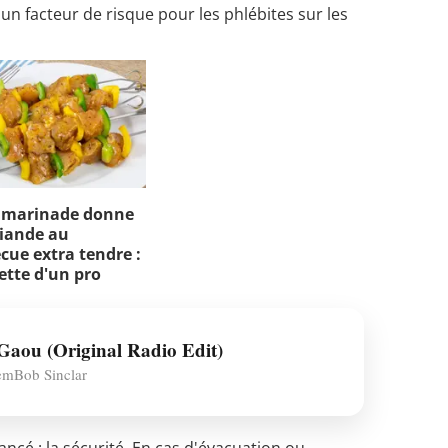
 facteur de risque pour les phlébites sur les
 marinade donne
iande au
cue extra tendre :
cette d'un pro
Gaou (Original Radio Edit)
emBob Sinclar
cé : la sécurité. En cas d'évacuation ou