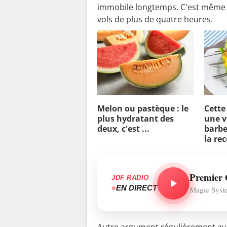
immobile longtemps. C'est même un
o
vols de plus de quatre heures.
i
i
l
f
a
u
t
Melon ou pastèque : le
Cette
l
plus hydratant des
une v
'
deux, c'est ...
barbe
la re
é
v
i
Premier 
JDF RADIO
t
EN DIRECT
Magic Syst
e
r
"
Autre argument régulièrement avan