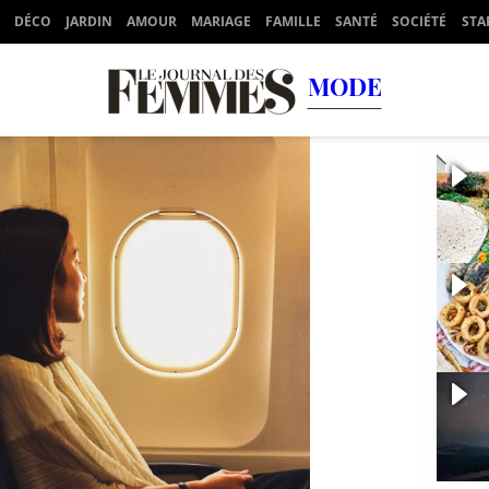
DÉCO
JARDIN
AMOUR
MARIAGE
FAMILLE
SANTÉ
SOCIÉTÉ
STA
MODE