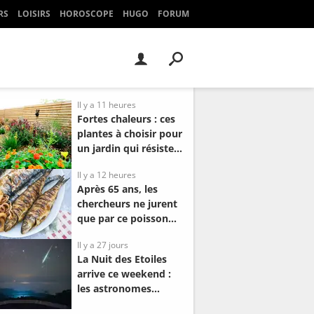
RS
LOISIRS
HOROSCOPE
HUGO
FORUM
Il y a 11 heures
Fortes chaleurs : ces
plantes à choisir pour
un jardin qui résiste à
la sécheresse
Il y a 12 heures
Après 65 ans, les
chercheurs ne jurent
que par ce poisson
pas cher pour gagner
Il y a 27 jours
2 ans de vie et
La Nuit des Etoiles
protéger la mémoire
arrive ce weekend :
les astronomes
annoncent la nuit la