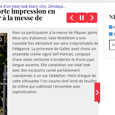
c, Zendaya en dévoile beaucoup dans une robe en satin chocolat…
orte impression en
N
 à la messe de
M
Pour sa participation à la messe de Pâques après
A
deux ans d'absence, Kate Middleton a une
nouvelle fois démontré son sens irréprochable de
l'élégance. La princesse de Galles avait choisi un
ensemble crème signé Self-Portrait, composé
d'une veste ceinturée à broderies et d'une jupe
longue assortie. Elle complétait son total look
avec des escarpins camel parfaitement
coordonnés à un sac DeMellier. Point d'orgue de
cette silhouette ? Un couvre-chef orné de feuilles
de chêne qui sublimait l'ensemble avec
sophistication.