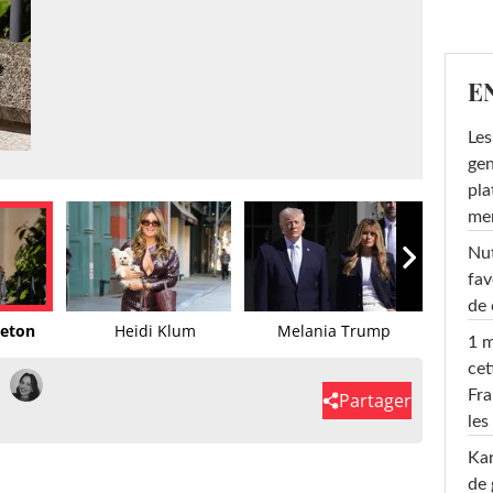
E
Les
gen
pla
men
Nut
fav
de 
leton
Heidi Klum
Melania Trump
1 m
cet
Fra
Partager
les
Ka
de 