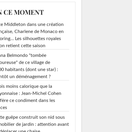
N CE MOMENT
e Middleton dans une création
nçaise, Charlene de Monaco en
loring… Les silhouettes royales
on retient cette saison
ana Belmondo "tombée
ureuse" de ce village de
0 habitants (dont une star) :
entôt un déménagement ?
ois moins calorique que la
yonnaise : Jean-Michel Cohen
fère ce condiment dans les
uces
te guêpe construit son nid sous
mobilier de jardin : attention avant
déplacer une chaise