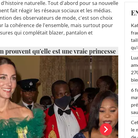
'histoire naturelle. Tout d'abord pour sa nouvelle
nt fait réagir les réseaux sociaux et les médias.
E
tention des observateurs de mode, c'est son choix
r la cohérence de l'ensemble, mais surtout pour
Kat
ussures qui complétait blazer, pantalon et
fra
tai
qu'
 prouvent qu'elle est une vraie princesse
Lu
amo
270
bi
6 f
ma
pré
sa
Cet
le 
de 