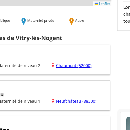
Leaflet
Lon
cha
blique
Maternité privée
Autre
tou
es de Vitry-lès-Nogent
aternité de niveau 2
Chaumont (52000)
au
aternité de niveau 1
Neufchâteau (88300)