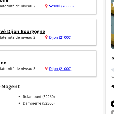
aône
aternité de niveau 2
Vesoul (70000)
rivé Dijon Bourgogne
aternité de niveau 2
Dijon (21000)
jon
aternité de niveau 3
Dijon (21000)
ès-Nogent
Rolampont (52260)
Dampierre (52360)