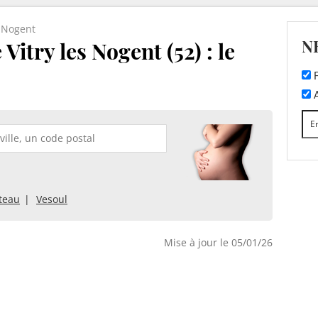
s-Nogent
N
Vitry les Nogent (52) : le
F
A
teau
Vesoul
Mise à jour le 05/01/26