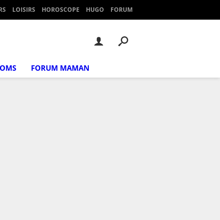
RS
LOISIRS
HOROSCOPE
HUGO
FORUM
NOMS
FORUM MAMAN