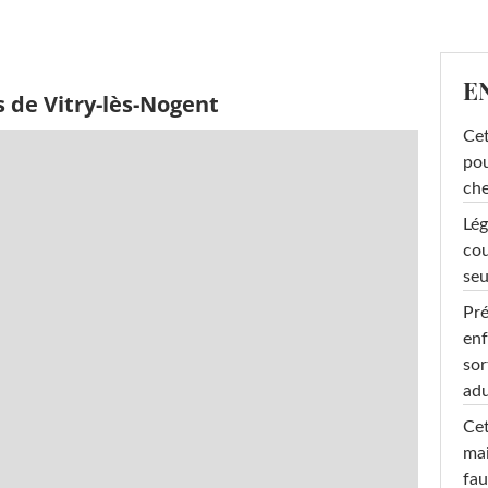
E
 de Vitry-lès-Nogent
Cet
pou
che
Lég
cou
seu
Pré
enf
sor
adu
Cet
mai
fau