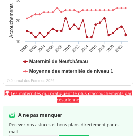
30
Accouchements
20
10
2004
2010
2016
2022
2000
2006
2012
2018
2002
2008
2014
2020
Maternité de Neufchâteau
Moyenne des maternités de niveau 1
© Journal des Femmes 2026
Les maternités qui pratiquent le plus d'accouchements par
césarienne
A ne pas manquer
Recevez nos astuces et bons plans directement par e-
mail.