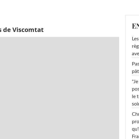
E
s de Viscomtat
Les
règ
ave
Pas
pât
"Je
pos
le 
soi
Chr
pro
qu'
Fr