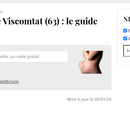
at
N
Viscomtat (63) : le guide
F
A
ontbrison
Mise à jour le 05/01/26