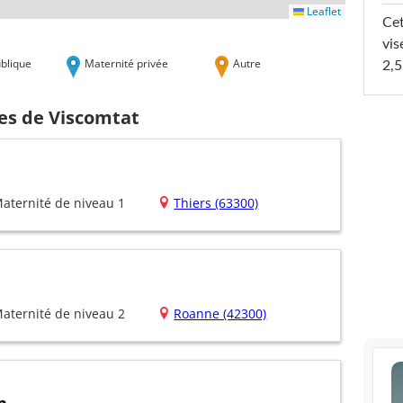
Leaflet
Cet
vis
blique
Maternité privée
Autre
2,5
hes de Viscomtat
aternité de niveau 1
Thiers (63300)
aternité de niveau 2
Roanne (42300)