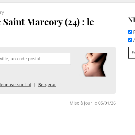
ry
N
 Saint Marcory (24) : le
F
A
lleneuve-sur-Lot
Bergerac
Mise à jour le 05/01/26