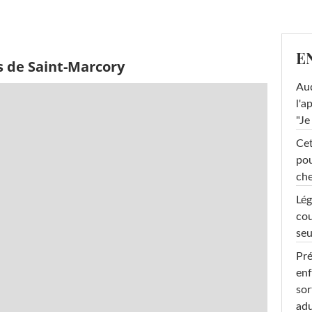
E
s de Saint-Marcory
Au
l'a
"Je
Cet
pou
che
Lég
cou
seu
Pré
enf
sor
adu