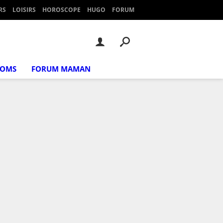
RS
LOISIRS
HOROSCOPE
HUGO
FORUM
NOMS
FORUM MAMAN