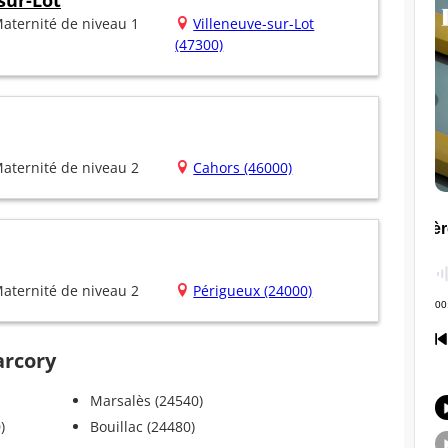
sur-Lot
aternité de niveau 1
Villeneuve-sur-Lot
(47300)
aternité de niveau 2
Cahors (46000)
aternité de niveau 2
Périgueux (24000)
arcory
Marsalès (24540)
)
Bouillac (24480)