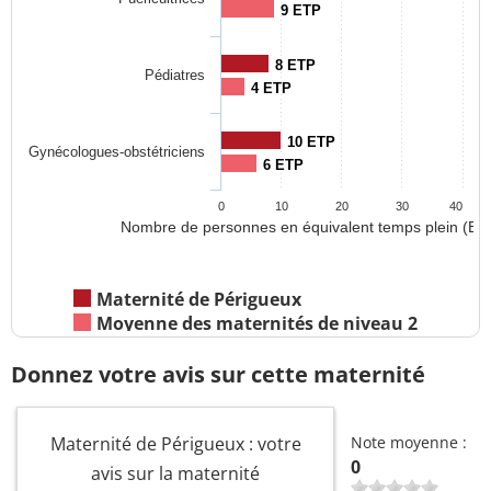
9 ETP
8 ETP
Pédiatres
4 ETP
10 ETP
Gynécologues-obstétriciens
6 ETP
0
10
20
30
40
Nombre de personnes en équivalent temps plein (ET
Maternité de Périgueux
Moyenne des maternités de niveau 2
Donnez votre avis sur cette maternité
Maternité de Périgueux : votre
Note moyenne :
0
avis sur la maternité