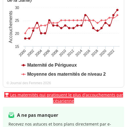
de la Santé)
30
Accouchements
25
20
15
2004
2010
2016
2022
2000
2006
2012
2018
2002
2008
2014
2020
Maternité de Périgueux
Moyenne des maternités de niveau 2
© Journal des Femmes 2026
Les maternités qui pratiquent le plus d'accouchements par
césarienne
A ne pas manquer
Recevez nos astuces et bons plans directement par e-