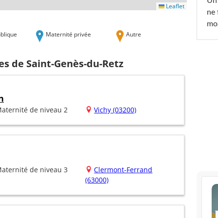
Un 
Leaflet
ne 
moz
blique
Maternité privée
Autre
es de Saint-Genès-du-Retz
n
aternité de niveau 2
Vichy (03200)
aternité de niveau 3
Clermont-Ferrand
(63000)