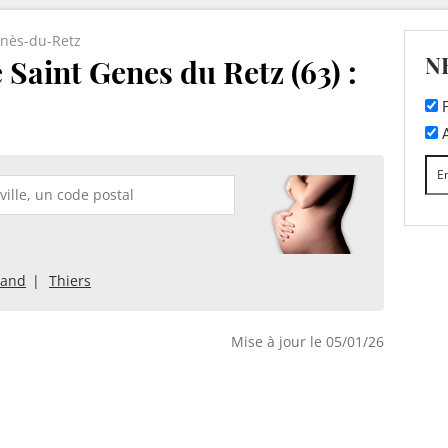
enès-du-Retz
N
 Saint Genes du Retz (63) :
F
A
rand
Thiers
Mise à jour le 05/01/26