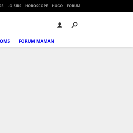
RS
LOISIRS
HOROSCOPE
HUGO
FORUM
NOMS
FORUM MAMAN