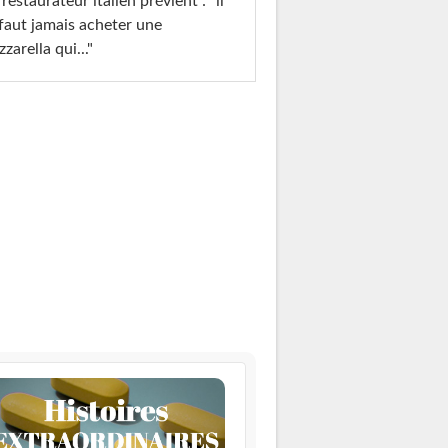
restaurateur italien prévient : "il
faut jamais acheter une
zarella qui..."