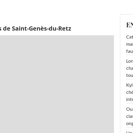
E
s de Saint-Genès-du-Retz
Cet
mai
fau
Lon
cha
tou
Kyl
ché
int
Oub
cla
ong