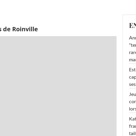
E
 de Roinville
Ann
"te
rar
ma
Est
cap
ses
Jeu
con
lor
Kat
fra
tai