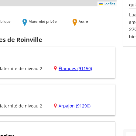
Leaflet
qu'
Lu
blique
Maternité privée
Autre
amo
270
bi
es de Roinville
aternité de niveau 2
Étampes (91150)
aternité de niveau 2
Arpajon (91290)