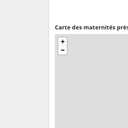
Carte des maternités près
+
−