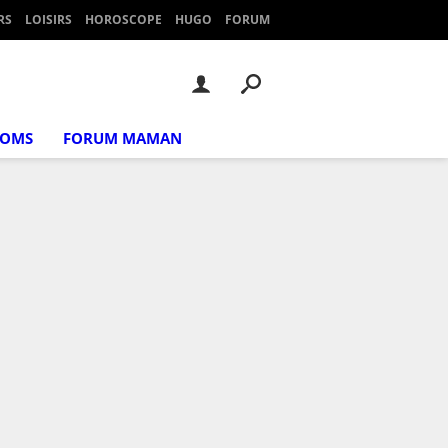
RS
LOISIRS
HOROSCOPE
HUGO
FORUM
NOMS
FORUM MAMAN