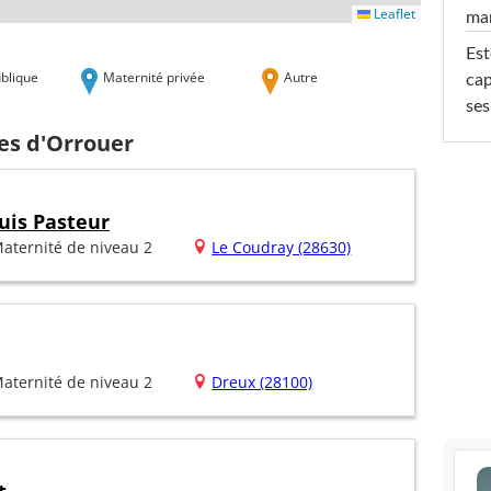
Leaflet
ma
Est
blique
Maternité privée
Autre
cap
ses
es d'Orrouer
uis Pasteur
aternité de niveau 2
Le Coudray (28630)
aternité de niveau 2
Dreux (28100)