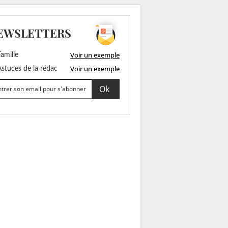
EWSLETTERS
Voir un exemple
amille
Voir un exemple
stuces de la rédac