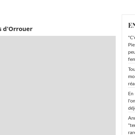
E
s d'Orrouer
"C'
Pie
peu
fe
Tou
mob
réa
En 
l'o
déj
Ann
"te
rar