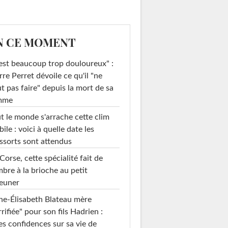
N CE MOMENT
est beaucoup trop douloureux" :
rre Perret dévoile ce qu'il "ne
t pas faire" depuis la mort de sa
mme
t le monde s'arrache cette clim
ile : voici à quelle date les
ssorts sont attendus
Corse, cette spécialité fait de
mbre à la brioche au petit
euner
e-Élisabeth Blateau mère
rrifiée" pour son fils Hadrien :
es confidences sur sa vie de