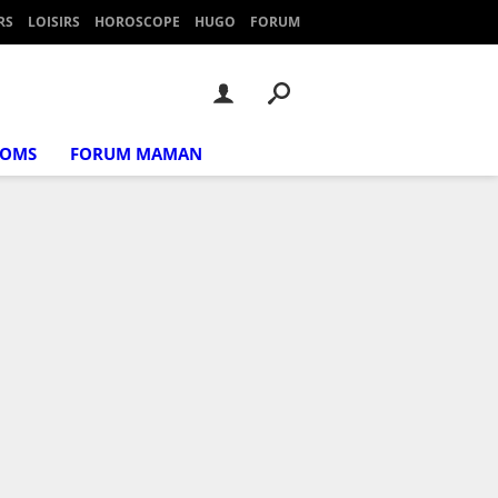
RS
LOISIRS
HOROSCOPE
HUGO
FORUM
NOMS
FORUM MAMAN