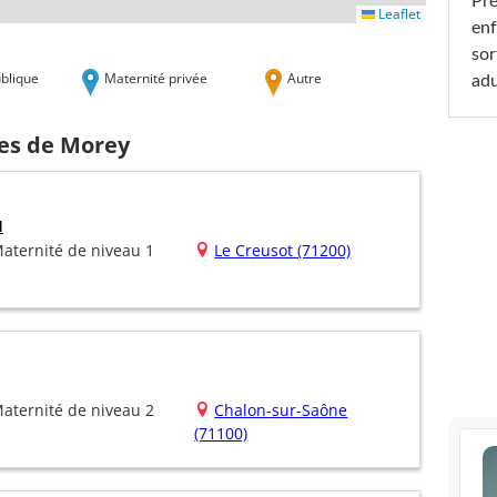
Pré
Leaflet
enf
sor
blique
Maternité privée
Autre
adu
hes de Morey
u
aternité de niveau 1
Le Creusot (71200)
aternité de niveau 2
Chalon-sur-Saône
(71100)