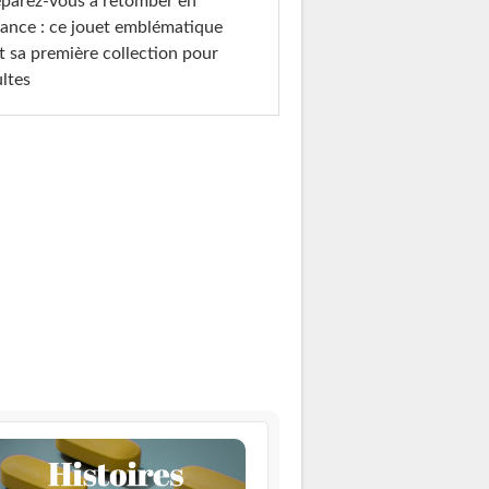
parez-vous à retomber en
ance : ce jouet emblématique
t sa première collection pour
ltes