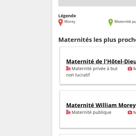
Légende
Morey
Maternité pu
Maternités les plus proc
Maternité de l'Hôtel-Die
Maternité privée à but
M
non lucratif
Maternité William Morey
Maternité publique
M