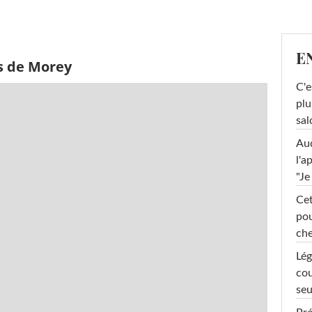
E
s de Morey
C'e
plu
sal
Au
l'a
"Je
Cet
pou
che
Lég
cou
seu