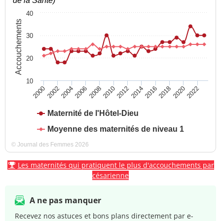
de la Santé)
40
Accouchements
30
20
10
2004
2010
2016
2022
2000
2006
2012
2018
2002
2008
2014
2020
Maternité de l'Hôtel-Dieu
Moyenne des maternités de niveau 1
© Journal des Femmes 2026
Les maternités qui pratiquent le plus d'accouchements par
césarienne
A ne pas manquer
Recevez nos astuces et bons plans directement par e-