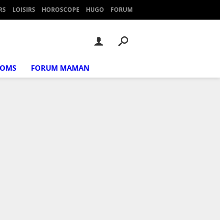
RS
LOISIRS
HOROSCOPE
HUGO
FORUM
NOMS
FORUM MAMAN