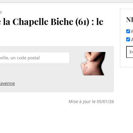
e
N
la Chapelle Biche (61) : le
F
A
ayenne
Mise à jour le 05/01/26