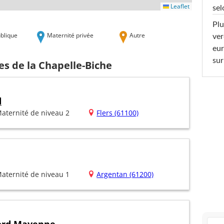
Leaflet
sel
Plu
blique
Maternité privée
Autre
ver
eur
sur
es de la Chapelle-Biche
d
aternité de niveau 2
Flers (61100)
aternité de niveau 1
Argentan (61200)