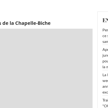
E
 de la Chapelle-Biche
Per
ce 
san
Apr
jur
pou
la
La 
wee
ann
exc
Tra
"OU