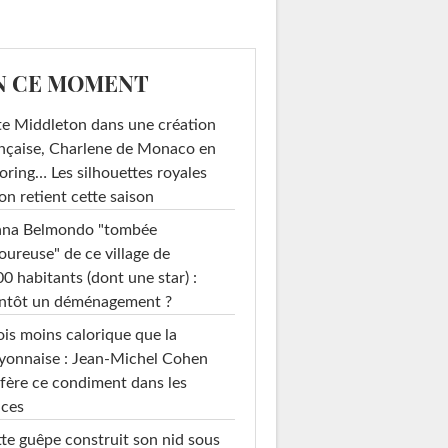
N CE MOMENT
e Middleton dans une création
nçaise, Charlene de Monaco en
loring… Les silhouettes royales
on retient cette saison
ana Belmondo "tombée
ureuse" de ce village de
0 habitants (dont une star) :
entôt un déménagement ?
ois moins calorique que la
yonnaise : Jean-Michel Cohen
fère ce condiment dans les
uces
te guêpe construit son nid sous