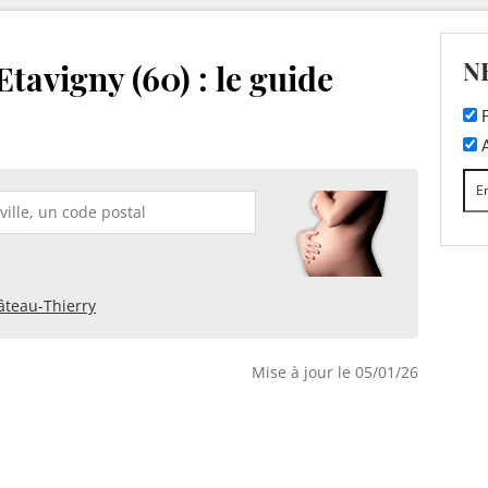
N
tavigny (60) : le guide
F
A
âteau-Thierry
Mise à jour le 05/01/26