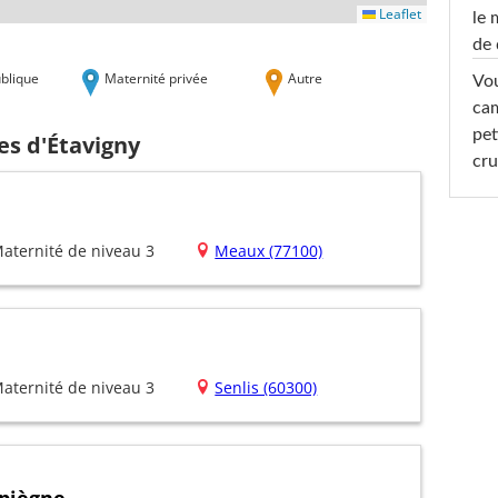
Leaflet
le 
de 
blique
Maternité privée
Autre
Vou
cam
pet
es d'Étavigny
cru
aternité de niveau 3
Meaux (77100)
aternité de niveau 3
Senlis (60300)