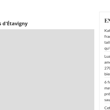
E
 d'Étavigny
Kat
fra
tai
qu'
Lu
amo
270
bi
6 f
ma
pré
sa
Cet