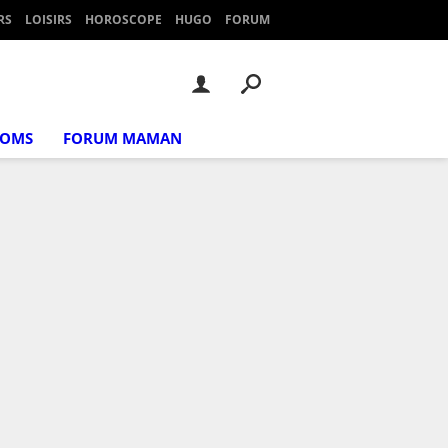
RS
LOISIRS
HOROSCOPE
HUGO
FORUM
NOMS
FORUM MAMAN