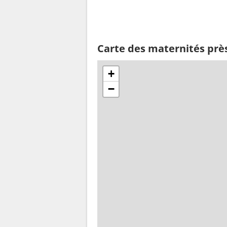
Carte des maternités près
+
−