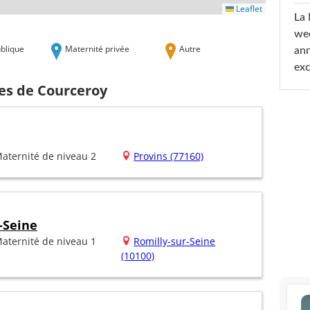
Leaflet
La 
wee
blique
Maternité privée
Autre
ann
exc
hes de Courceroy
aternité de niveau 2
Provins (77160)
-Seine
aternité de niveau 1
Romilly-sur-Seine
(10100)