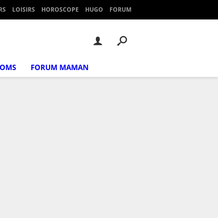
RS
LOISIRS
HOROSCOPE
HUGO
FORUM
NOMS
FORUM MAMAN