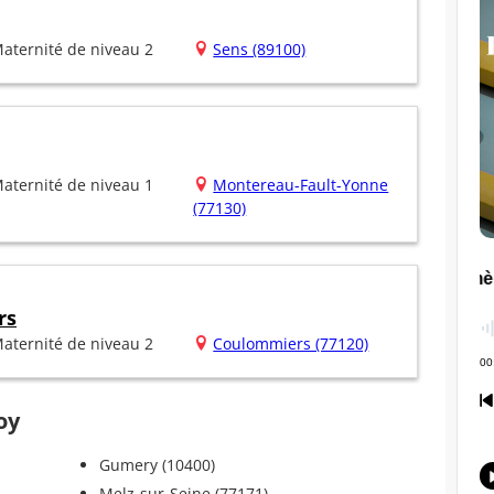
aternité de niveau 2
Sens (89100)
aternité de niveau 1
Montereau-Fault-Yonne
(77130)
rs
aternité de niveau 2
Coulommiers (77120)
oy
Gumery (10400)
Melz-sur-Seine (77171)