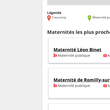
Légende
Courceroy
Maternité pu
Maternités les plus proc
Maternité Léon Binet
Maternité publique
M
Maternité de Romilly-sur
Maternité publique
M