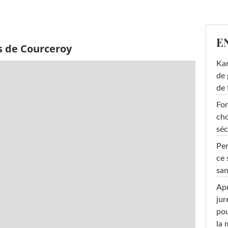
E
s de Courceroy
Ka
de 
de 
For
cho
séc
Per
ce 
san
Apr
jur
pou
la