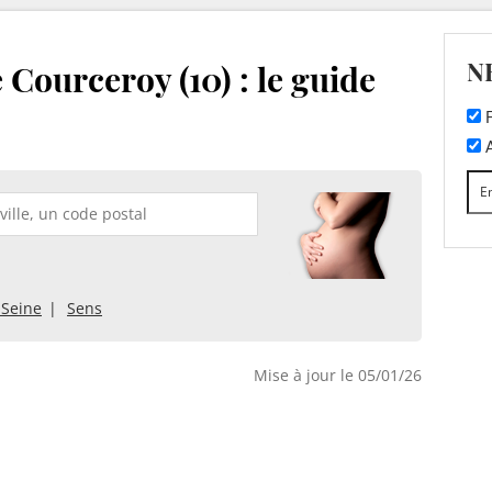
N
 Courceroy (10) : le guide
F
A
-Seine
Sens
Mise à jour le 05/01/26