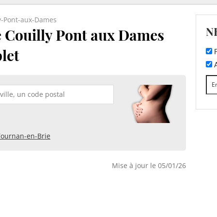
ly-Pont-aux-Dames
N
e Couilly Pont aux Dames
plet
F
A
Tournan-en-Brie
Mise à jour le 05/01/26