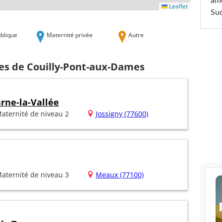
am
Leaflet
Sud
blique
Maternité privée
Autre
hes de Couilly-Pont-aux-Dames
rne-la-Vallée
aternité de niveau 2
Jossigny (77600)
aternité de niveau 3
Meaux (77100)