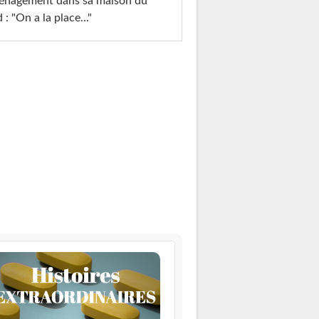
énagement dans sa maison du
 : "On a la place..."