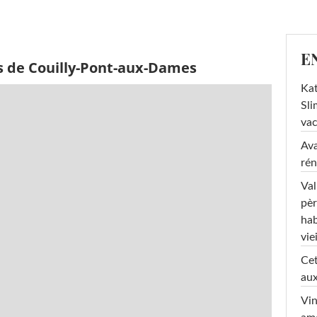
E
s de Couilly-Pont-aux-Dames
Kat
Sli
va
Ava
rén
Val
pèr
hab
viei
Cet
aux
Vin