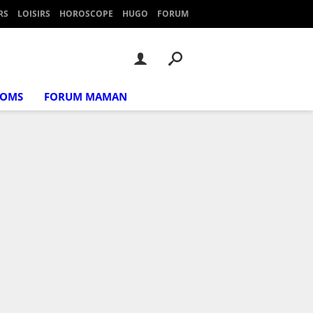
RS
LOISIRS
HOROSCOPE
HUGO
FORUM
NOMS
FORUM MAMAN