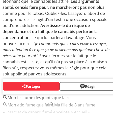
étonnant que le cannabis les attire.
Les arguments
santé, censés faire peur, ne marcheront pas non plus,
comme pour le tabac. Oubliez-les. Essayez d'abord de
comprendre s'il s'agit d'un test à une occasion spéciale
ou d'une addiction.
Avertissez-le du risque de
dépendance et du fait que le cannabis perturbe la
concentration
, ce qui lui parlera davantage. Vous
pouvez lui dire : "
je comprends que tu aies envie d'essayer,
mais attention à ce que ça ne devienne pas quelque chose de
nécessaire pour toi
." Soyez fermes sur le fait que le
cannabis est illicite, et qu'il n'a pas sa place à la maison.
Bien sûr, respectez vous-mêmes la règle pour que cela
soit appliqué par vos adolescents...
Partager
Réagir
AUTOUR DU MÊME SUJET
Mon fils fume des joints que faire
Mon ado fume que faire
Ma fille de 8 ans fume
Magret de canard fumé enceinte
> Accueil -