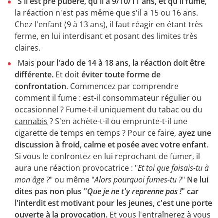
S'il est pré pubère, qu'il a 9/10/11 ans, et qu'il fume
,
la réaction n'est pas même que s'il a 15 ou 16 ans.
Chez l'enfant (9 à 13 ans), il faut réagir en étant très
ferme, en lui interdisant et posant des limites très
claires.
Mais
pour l'ado de 14 à 18 ans, la réaction doit être
différente.
Et doit
éviter toute forme de
confrontation
. Commencez par comprendre
comment il fume : est-il consommateur régulier ou
occasionnel ? Fume-t-il uniquement du tabac ou du
cannabis
? S'en achète-t-il ou emprunte-t-il une
cigarette de temps en temps ? Pour ce faire,
ayez une
discussion à froid, calme et posée avec votre enfant
.
Si vous le confrontez en lui reprochant de fumer, il
aura une réaction provocatrice : "
Et toi que faisais-tu à
mon âge ?
" ou même "
Alors pourquoi fumes-tu ?
"
Ne lui
dites pas non plus "
Que je ne t'y reprenne pas !
" car
l'interdit est motivant pour les jeunes, c'est une porte
ouverte à la provocation.
Et vous l'entraînerez à vous