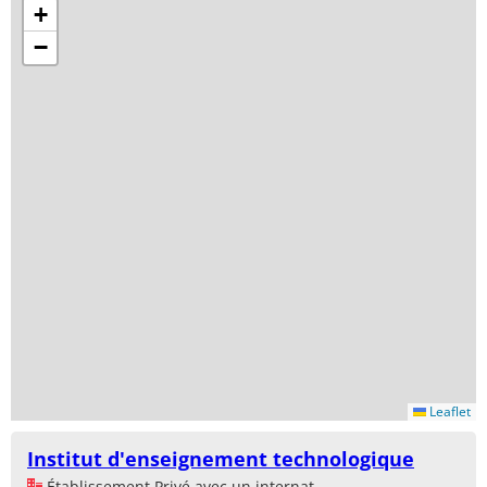
+
−
Leaflet
Institut d'enseignement technologique
Établissement Privé avec un internat