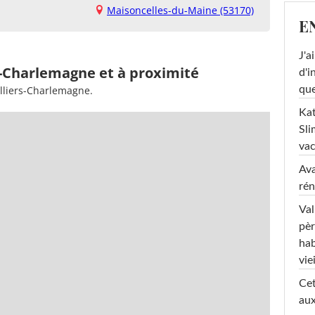
Maisoncelles-du-Maine (53170)
E
J'a
rs-Charlemagne et à proximité
d'i
que
illiers-Charlemagne.
Kat
Sli
va
Ava
rén
Val
pèr
hab
viei
Cet
aux