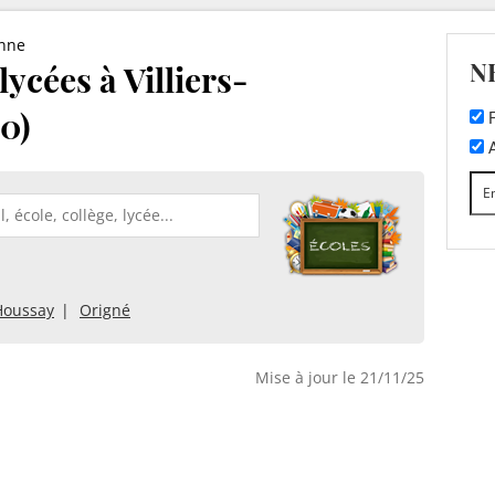
nne
N
lycées à Villiers-
0)
F
A
Houssay
Origné
Mise à jour le 21/11/25