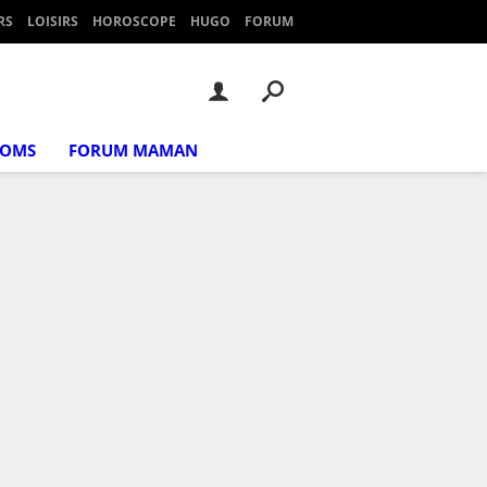
RS
LOISIRS
HOROSCOPE
HUGO
FORUM
NOMS
FORUM MAMAN