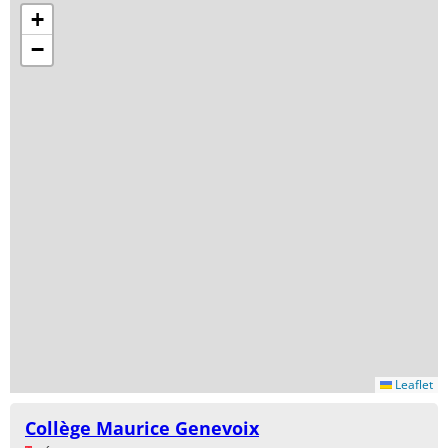
+
−
Leaflet
Collège Maurice Genevoix