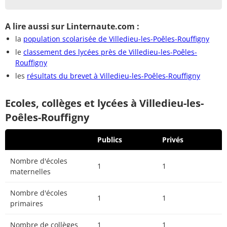
A lire aussi sur Linternaute.com :
la
population scolarisée de Villedieu-les-Poêles-Rouffigny
le
classement des lycées près de Villedieu-les-Poêles-
Rouffigny
les
résultats du brevet à Villedieu-les-Poêles-Rouffigny
Ecoles, collèges et lycées à Villedieu-les-
Poêles-Rouffigny
Publics
Privés
Nombre d'écoles
1
1
maternelles
Nombre d'écoles
1
1
primaires
Nombre de collèges
1
1