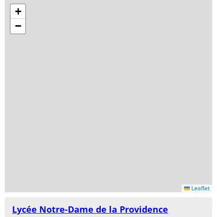
+
−
Leaflet
Lycée Notre-Dame de la Providence