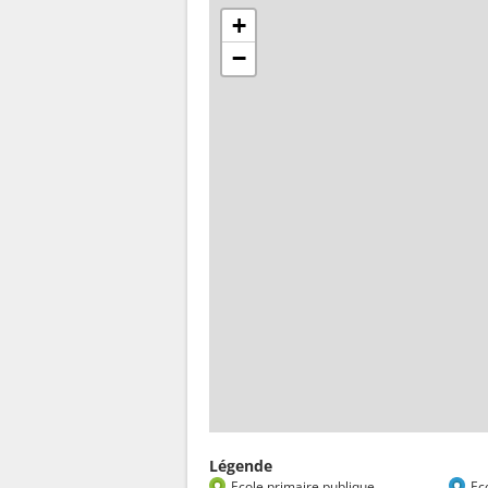
+
−
Légende
Ecole primaire publique
Ec