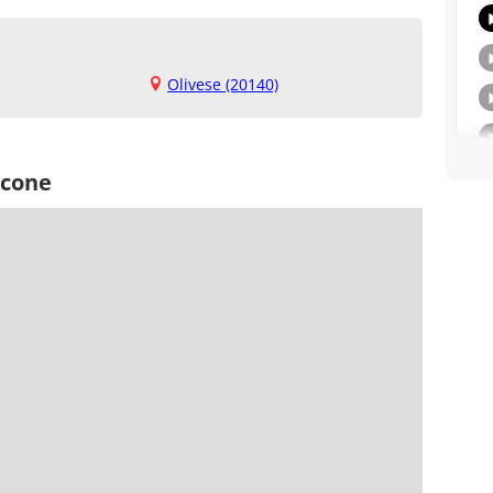
Olivese (20140)
acone