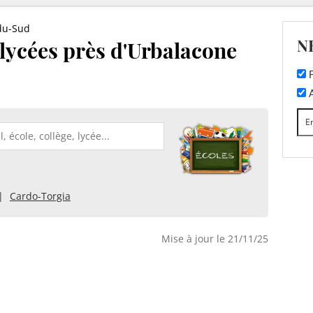
du-Sud
N
t lycées près d'Urbalacone
F
A
Cardo-Torgia
Mise à jour le 21/11/25