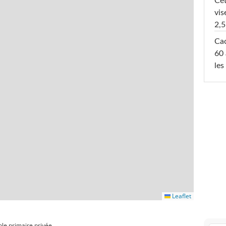
Cet
vis
2,5
Cac
60 
les
Leaflet
ole primaire privée