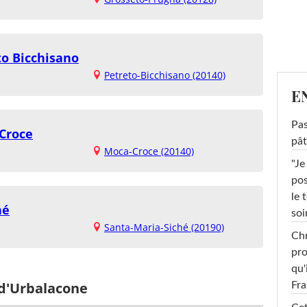
to Bicchisano
Petreto-Bicchisano (20140)
E
Pas
Croce
pât
Moca-Croce (20140)
"Je
pos
le 
hé
soi
Santa-Maria-Siché (20190)
Chr
pro
qu'
 d'Urbalacone
Fr