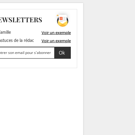
EWSLETTERS
Voir un exemple
amille
Voir un exemple
stuces de la rédac