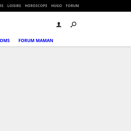
RS
LOISIRS
HOROSCOPE
HUGO
FORUM
NOMS
FORUM MAMAN