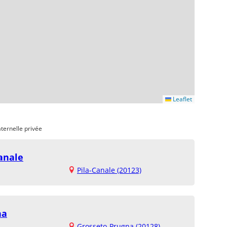
Leaflet
ternelle privée
anale
Pila-Canale (20123)
na
Grosseto-Prugna (20128)