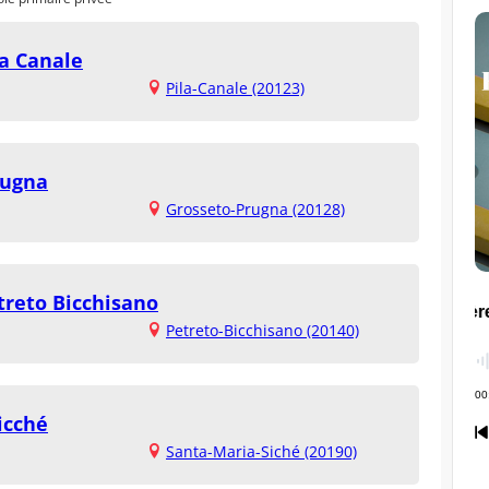
la Canale
Pila-Canale (20123)
rugna
Grosseto-Prugna (20128)
treto Bicchisano
Petreto-Bicchisano (20140)
icché
Santa-Maria-Siché (20190)