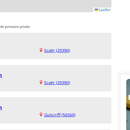
Leaflet
ole primaire privée
Scaër (29390)
h
Scaër (29390)
h
Guiscriff (56560)