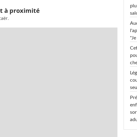
plu
et à proximité
sal
caër.
Au
l'a
"Je
Cet
pou
che
Lég
cou
seu
Pré
enf
sor
adu