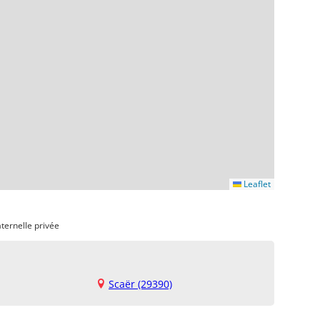
Leaflet
ternelle privée
Scaër (29390)