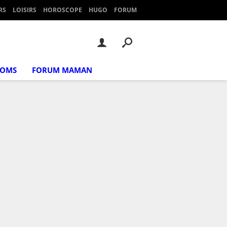
RS
LOISIRS
HOROSCOPE
HUGO
FORUM
NOMS
FORUM MAMAN