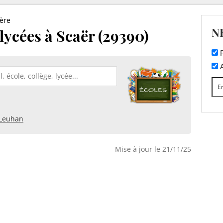
tère
N
 lycées à Scaër (29390)
F
A
Leuhan
Mise à jour le 21/11/25