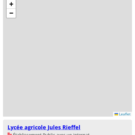
+
−
Leaflet
Lycée agricole Jules Rieffel
Établissement Public avec un internat