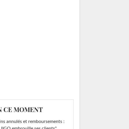
N CE MOMENT
ins annulés et remboursements :
IGO embrouille ses clients"