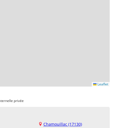
Leaflet
ternelle privée
Chamouillac (17130)