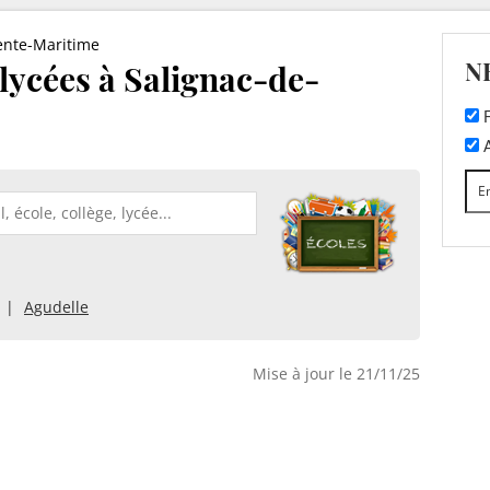
ente-Maritime
N
 lycées à Salignac-de-
F
A
Agudelle
Mise à jour le 21/11/25