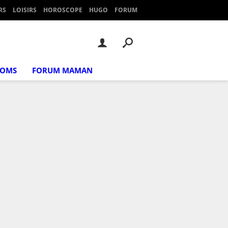
RS
LOISIRS
HOROSCOPE
HUGO
FORUM
NOMS
FORUM MAMAN