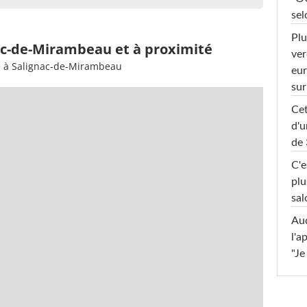
sel
Plu
nac-de-Mirambeau et à proximité
ver
ée à Salignac-de-Mirambeau
eur
sur
Cet
d'u
de 
C'e
plu
sal
Au
l'a
"Je