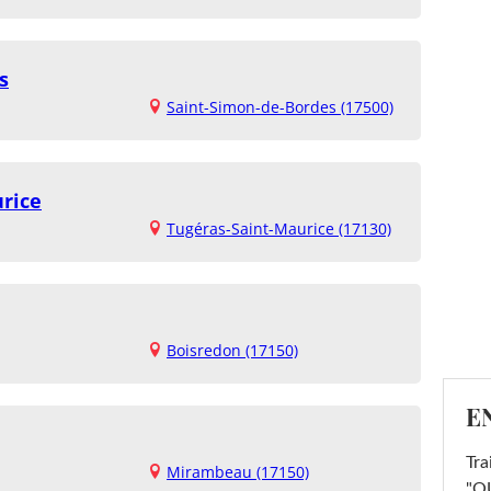
s
Saint-Simon-de-Bordes (17500)
rice
Tugéras-Saint-Maurice (17130)
Boisredon (17150)
E
Tra
Mirambeau (17150)
"OU