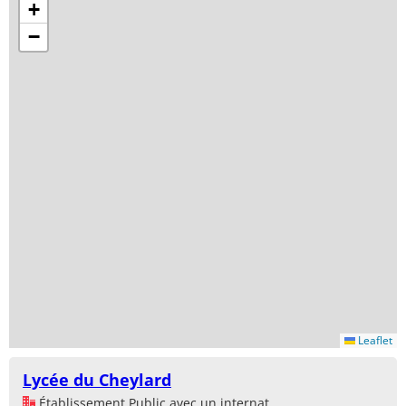
+
−
Leaflet
Lycée du Cheylard
Établissement Public avec un internat