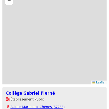
−
Leaflet
Collège Gabriel Pierné
Établissement Public
Sainte-Marie-aux-Chênes (57255)