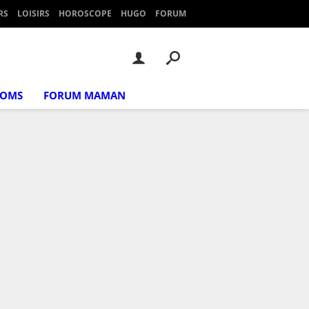
RS
LOISIRS
HOROSCOPE
HUGO
FORUM
NOMS
FORUM MAMAN