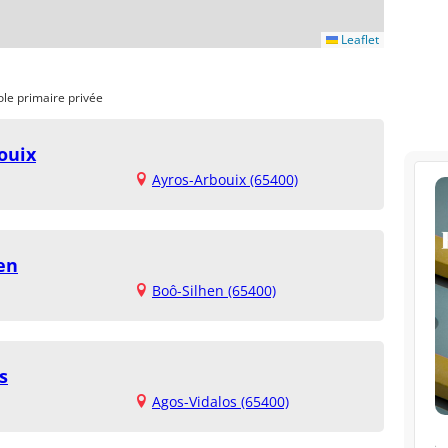
Leaflet
ole primaire privée
ouix
Ayros-Arbouix (65400)
en
Boô-Silhen (65400)
s
Agos-Vidalos (65400)