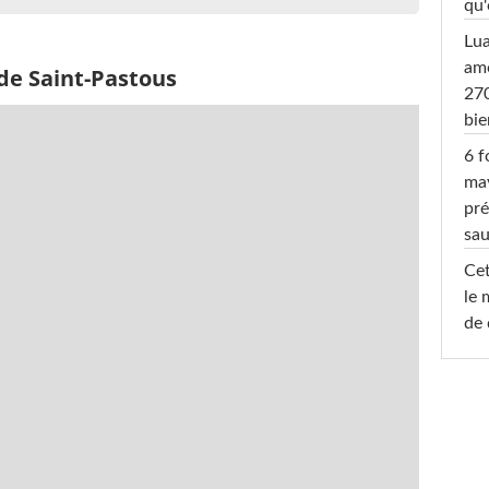
qu'
Lu
amo
de Saint-Pastous
270
bi
6 f
ma
pré
sa
Cet
le 
de 