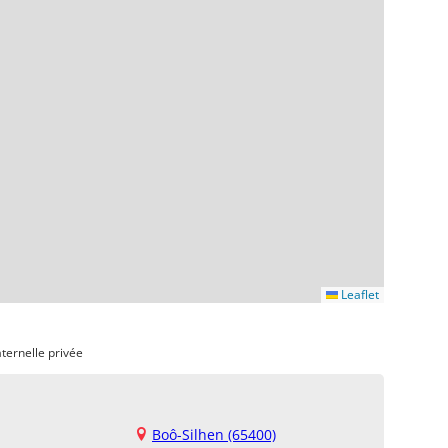
Leaflet
ternelle privée
Boô-Silhen (65400)