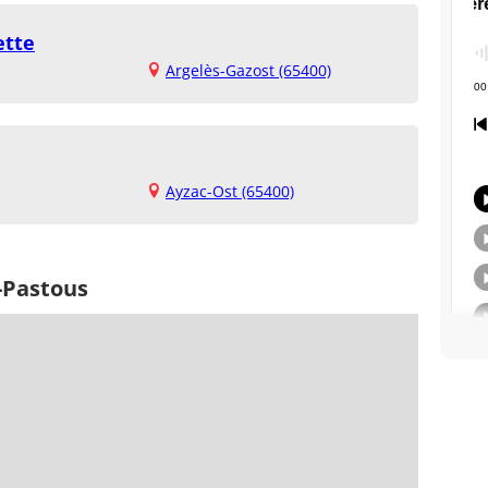
ette
Argelès-Gazost (65400)
Ayzac-Ost (65400)
-Pastous